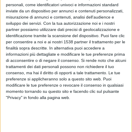
personali, come identificatori univoci e informazioni standard
vittoriesi: fermati in auto, per controlli, gli agenti hanno
inviate da un dispositivo per annunci e contenuti personalizzati,
trovato a bordo Antonino Di Modica, 43 anni, il figlio
misurazione di annunci e contenuti, analisi dell'audience e
sviluppo dei servizi.
Con la tua autorizzazione noi e i nostri
Aurelio di 20 e G. Battista Cicciarella di 20, residenti a
partner possiamo utilizzare dati precisi di geolocalizzazione e
Vittoria e con precedenti penali e reati specifici in
identificazione tramite la scansione del dispositivo. Puoi fare clic
per consentire a noi e ai nostri 1538 partner il trattamento per le
materia di spaccio di stupefacenti.
finalità sopra descritte. In alternativa puoi accedere a
informazioni più dettagliate e modificare le tue preferenze prima
di acconsentire o di negare il consenso.
Si rende noto che alcuni
Durante la perquisizione dell'auto, dopo aver smontato
trattamenti dei dati personali possono non richiedere il tuo
consenso, ma hai il diritto di opporti a tale trattamento. Le tue
parti dell'autovettura, una Fiat Punto, in
preferenze si applicheranno solo a questo sito web. Puoi
un'intercapedine sotto il piantone dello sterzo i militari
modificare le tue preferenze o revocare il consenso in qualsiasi
momento tornando su questo sito e facendo clic sul pulsante
scoprono un involucro con 30 grammi di cocaina, pronta
"Privacy" in fondo alla pagina web.
per la suddivisione in dosi e quindi pronta allo spaccio.
I tre sono stati fermati nei pressi di un ritrovo usuale
allo spaccio di stupefacenti.