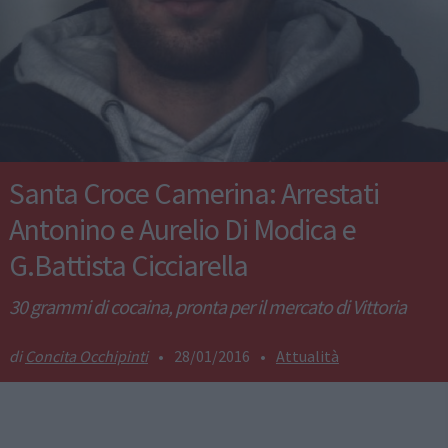
Santa Croce Camerina: Arrestati
Antonino e Aurelio Di Modica e
G.Battista Cicciarella
30 grammi di cocaina, pronta per il mercato di Vittoria
Concita Occhipinti
•
28/01/2016
•
Attualità