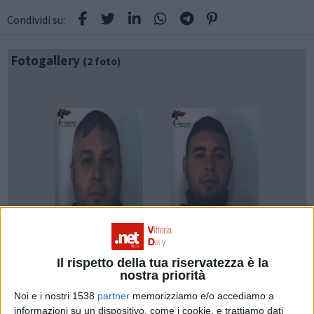
Condividi su:
Fotogallery
(2 foto)
Il rispetto della tua riservatezza è la
nostra priorità
Un'operazione antidroga nel territorio di S.Croce
Noi e i nostri 1538
partner
memorizziamo e/o accediamo a
Camerina i Carabinieri ha portato all'arresto di tre
informazioni su un dispositivo, come i cookie, e trattiamo dati