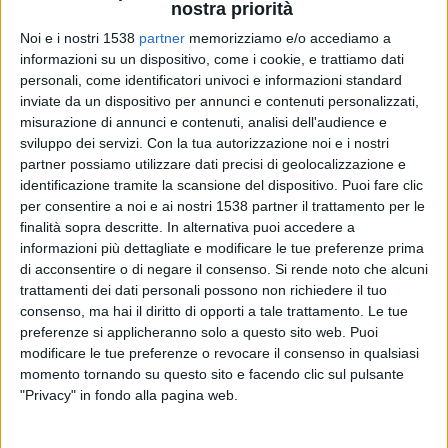
nostra priorità
illustrati tutti i dettagli dell’evento volto a promuovere
Noi e i nostri 1538
partner
memorizziamo e/o accediamo a
le tante e variegate produzioni proposte dai numerosi
informazioni su un dispositivo, come i cookie, e trattiamo dati
personali, come identificatori univoci e informazioni standard
espositori di questa edizione. Come sempre si andrà
inviate da un dispositivo per annunci e contenuti personalizzati,
dalle diverse soluzioni per la casa e per il giardinaggio
misurazione di annunci e contenuti, analisi dell'audience e
sviluppo dei servizi.
Con la tua autorizzazione noi e i nostri
alle nuove tendenze per l’abbigliamento e il tempo. Uno
partner possiamo utilizzare dati precisi di geolocalizzazione e
spazio importante sarà dato alle novità del settore delle
identificazione tramite la scansione del dispositivo. Puoi fare clic
per consentire a noi e ai nostri 1538 partner il trattamento per le
energie rinnovabili e del fotovoltaico.
finalità sopra descritte. In alternativa puoi accedere a
informazioni più dettagliate e modificare le tue preferenze prima
di acconsentire o di negare il consenso.
Si rende noto che alcuni
Fondata nel 1966, la “Novembrina” di Nuova Emaia
trattamenti dei dati personali possono non richiedere il tuo
consenso, ma hai il diritto di opporti a tale trattamento. Le tue
Città vuole incontrare un vasto pubblico proponendo
preferenze si applicheranno solo a questo sito web. Puoi
anche iniziative collaterali, alcune delle quali si possono
modificare le tue preferenze o revocare il consenso in qualsiasi
momento tornando su questo sito e facendo clic sul pulsante
ritenere degli appuntamenti storici. Ne è un esempio la
"Privacy" in fondo alla pagina web.
Fiera del Bestiame
, a cura di ACEV Vittoria, che si terrà
domenica 5 novembre
a partire dalle ore 7.30. Tanto