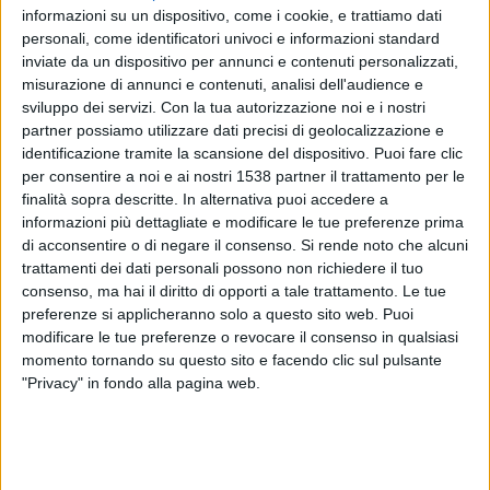
informazioni su un dispositivo, come i cookie, e trattiamo dati
tributi locali.
personali, come identificatori univoci e informazioni standard
inviate da un dispositivo per annunci e contenuti personalizzati,
misurazione di annunci e contenuti, analisi dell'audience e
“La legge dà uno strumento che va subito messo a
sviluppo dei servizi.
Con la tua autorizzazione noi e i nostri
partner possiamo utilizzare dati precisi di geolocalizzazione e
regime – spiega Moscato – attraverso una semplice
identificazione tramite la scansione del dispositivo. Puoi fare clic
delibera per dare la possibilità a chi si trova in difficoltà
per consentire a noi e ai nostri 1538 partner il trattamento per le
finalità sopra descritte. In alternativa puoi accedere a
economiche di svolgere servizi di pubblica utilità per la
informazioni più dettagliate e modificare le tue preferenze prima
nostra comunità evitando così cartelle esattoriali e altre
di acconsentire o di negare il consenso.
Si rende noto che alcuni
trattamenti dei dati personali possono non richiedere il tuo
procedure che vanno a colpire i più deboli. Una fattiva
consenso, ma hai il diritto di opporti a tale trattamento. Le tue
collaborazione tra amministrazione comunale e cittadini
preferenze si applicheranno solo a questo sito web. Puoi
modificare le tue preferenze o revocare il consenso in qualsiasi
è il primo passo da compiere per cambiare Vittoria e
momento tornando su questo sito e facendo clic sul pulsante
rappresenterà uno stimolo in più per diffondere un
"Privacy" in fondo alla pagina web.
maggiore senso civico e di appartenenza alla comunità.
Noi saremo sempre in prima linea su questo fronte: le
istituzioni devono stare vicine con esempi concreti ai